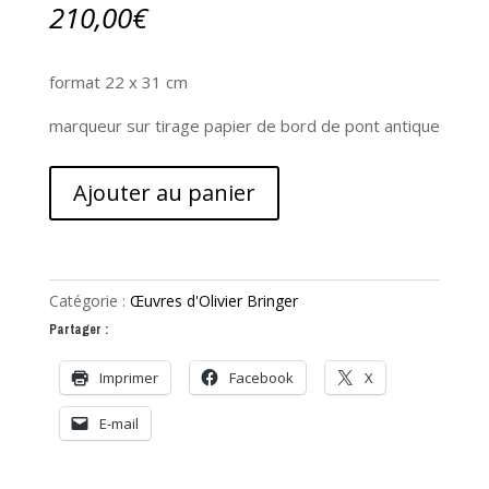
210,00
€
format 22 x 31 cm
marqueur sur tirage papier de bord de pont antique
quantité
Ajouter au panier
de
C'était
moi
vers
Catégorie :
Œuvres d'Olivier Bringer
18-
Partager :
19
ans
Imprimer
Facebook
X
E-mail