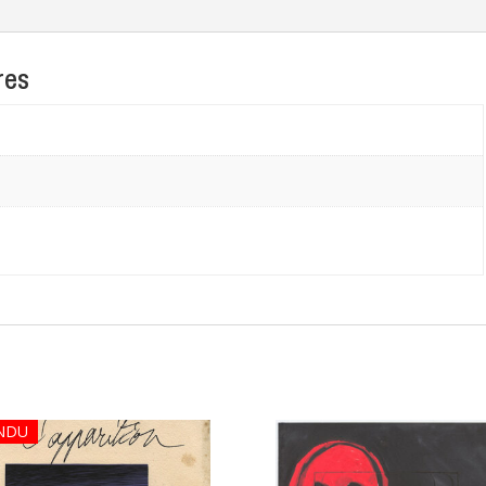
res
n
NDU