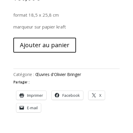
format 18,5 x 25,8 cm
marqueur sur papier kraft
quantité
Ajouter au panier
de
Faire
la
tête
Catégorie :
Œuvres d'Olivier Bringer
Partager :
Imprimer
Facebook
X
E-mail