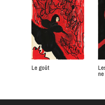
Le goût
Le
ne