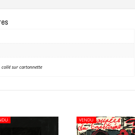
res
n collé sur cartonnette
NDU
VENDU