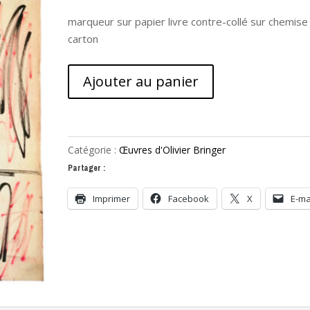
marqueur sur papier livre contre-collé sur chemise
carton
quantité
Ajouter au panier
de
La
première
soudure
Catégorie :
Œuvres d'Olivier Bringer
Partager :
Imprimer
Facebook
X
E-ma