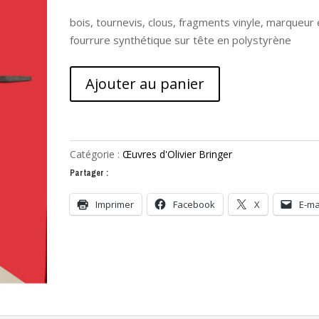
bois, tournevis, clous, fragments vinyle, marqueur 
fourrure synthétique sur tête en polystyrène
quantité
Ajouter au panier
de
La
vie
intérieure
Catégorie :
Œuvres d'Olivier Bringer
Partager :
Imprimer
Facebook
X
E-ma