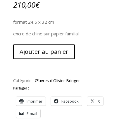
210,00
€
format 24,5 x 32 cm
encre de chine sur papier familial
quantité
Ajouter au panier
de
Le
chapeau
d'Aline
Catégorie :
Œuvres d'Olivier Bringer
Partager :
Imprimer
Facebook
X
E-mail