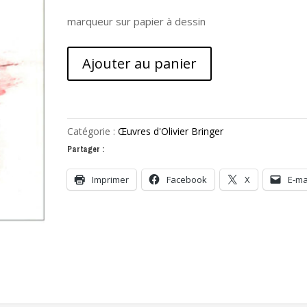
marqueur sur papier à dessin
quantité
Ajouter au panier
de
Le
microbe
olivier
Catégorie :
Œuvres d'Olivier Bringer
Partager :
Imprimer
Facebook
X
E-ma