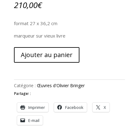
210,00
€
format 27 x 36,2 cm
marqueur sur vieux livre
quantité
Ajouter au panier
de
Quitter
Lüneburg
Catégorie :
Œuvres d'Olivier Bringer
Partager :
Imprimer
Facebook
X
E-mail