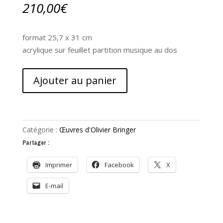
210,00
€
format 25,7 x 31 cm
acrylique sur feuillet partition musique au dos
quantité
Ajouter au panier
de
Comme
par
mégarde
Catégorie :
Œuvres d'Olivier Bringer
Partager :
Imprimer
Facebook
X
E-mail