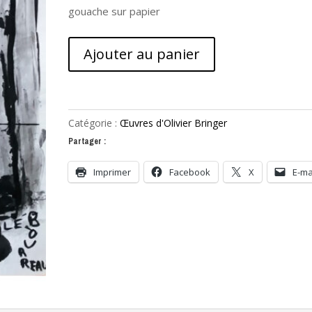
gouache sur papier
quantité
Ajouter au panier
de
Le
bourreau
des
Catégorie :
Œuvres d'Olivier Bringer
lutins
Partager :
Imprimer
Facebook
X
E-ma