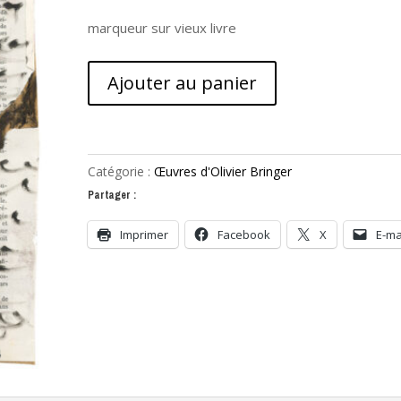
marqueur sur vieux livre
quantité
Ajouter au panier
de
L'oeil
et
le
Catégorie :
Œuvres d'Olivier Bringer
genou
Partager :
Imprimer
Facebook
X
E-ma