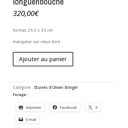
longuenbouche
320,00
€
format 25,5 x 35 cm
marqueur sur vieux livre
quantité
Ajouter au panier
de
Paysage
dans
le
Catégorie :
Œuvres d'Olivier Bringer
longuenbouche
Partager :
Imprimer
Facebook
X
E-mail