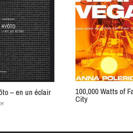
100,000 Watts of F
ōto – en un éclair
City
0
€