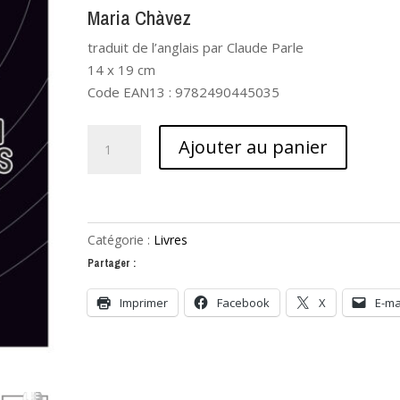
Maria Chàvez
traduit de l’anglais par Claude Parle
14 x 19 cm
Code EAN13 : 9782490445035
quantité
Ajouter au panier
de
De
la
technique
Catégorie :
Livres
:
Partager :
processus
aléatoires
Imprimer
Facebook
X
E-ma
sur
platine