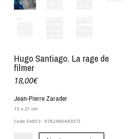
Hugo Santiago. La rage de
filmer
18,00
€
Jean-Pierre Zarader
15 x 21 cm
Code EAN13 : 9782490445073
quantité