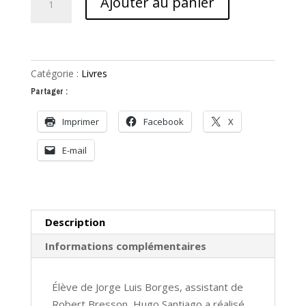
Ajouter au panier
de
Hugo
Santiago.
La
Catégorie :
Livres
rage
Partager :
de
filmer
Imprimer
Facebook
X
E-mail
Description
Informations complémentaires
Élève de Jorge Luis Borges, assistant de
Robert Bresson, Hugo Santiago a réalisé