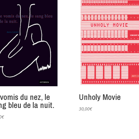
 vomis du nez, le
Unholy Movie
g bleu de la nuit.
30,00
€
0
€