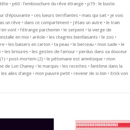
a tête • p60 : l’embouchure du rêve étrange • p79 : le buste.
r d’épouvante • ces lueurs terrifiantes • mais qui sait • je vois
as un rêve • dans ce compartiment • j’étais un autre • le train
 s’en vont • l’étrange parchemin • le serpent • la vierge de
nstalle en moi • aréole • les chagrins bienfaisants • le zoo •
re • les baisers en carton • ta peau • le berceau • mon sade • le
e • les brisures • les gestes de l’amour • perdus dans sa douceur
(1) • post-mortem (2) • le pétomane est amnésique • mon
ntôme de Lon Chaney • le marquis • les recettes • fantôme dans la
 les ailes d’ange • mon pauvre petit • revenir de si loin • Erick von