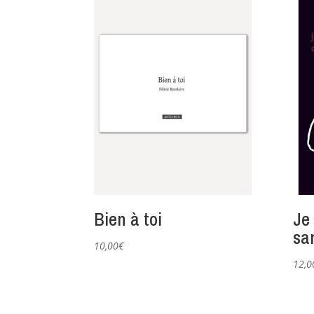
Bien à toi
Je
san
10,00
€
12,0