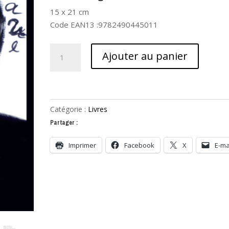
15 x 21 cm
Code EAN13 :9782490445011
quantité
Ajouter au panier
de
L'homme
de
la
Catégorie :
Livres
cave
Partager :
Imprimer
Facebook
X
E-ma