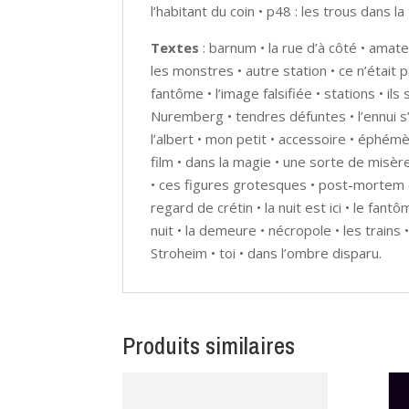
l’habitant du coin • p48 : les trous dans l
Textes
: barnum • la rue d’à côté • amateu
les monstres • autre station • ce n’était p
fantôme • l’image falsifiée • stations • ils
Nuremberg • tendres défuntes • l’ennui s’i
l’albert • mon petit • accessoire • éphémè
film • dans la magie • une sorte de misèr
• ces figures grotesques • post-mortem 
regard de crétin • la nuit est ici • le fa
nuit • la demeure • nécropole • les trains •
Stroheim • toi • dans l’ombre disparu.
Produits similaires