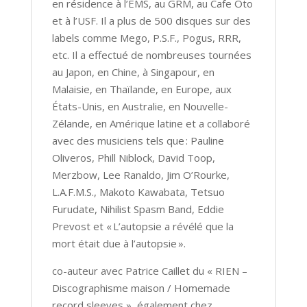
en résidence à l’EMS, au GRM, au Cafe Oto
et à l’USF. Il a plus de 500 disques sur des
labels comme Mego, P.S.F., Pogus, RRR,
etc. Il a effectué de nombreuses tournées
au Japon, en Chine, à Singapour, en
Malaisie, en Thaïlande, en Europe, aux
États-Unis, en Australie, en Nouvelle-
Zélande, en Amérique latine et a collaboré
avec des musiciens tels que : Pauline
Oliveros, Phill Niblock, David Toop,
Merzbow, Lee Ranaldo, Jim O’Rourke,
L.A.F.M.S., Makoto Kawabata, Tetsuo
Furudate, Nihilist Spasm Band, Eddie
Prevost et « L’autopsie a révélé que la
mort était due à l’autopsie ».
co-auteur avec Patrice Caillet du « RIEN –
Discographisme maison / Homemade
record sleeves » également chez