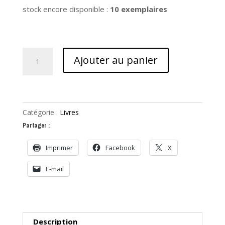
stock encore disponible :
10 exemplaires
quantité
Ajouter au panier
de
Partitions
graphiques
Catégorie :
Livres
Partager :
Imprimer
Facebook
X
E-mail
Description